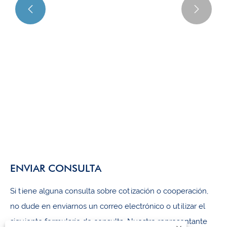
construcción eficiente y respetuosa con el


medio ambiente, que ayuda a la nueva
era de la construcción verde
Ver más >>
ENVIAR CONSULTA
Si tiene alguna consulta sobre cotización o cooperación,
no dude en enviarnos un correo electrónico o utilizar el
siguiente formulario de consulta. Nuestro representante