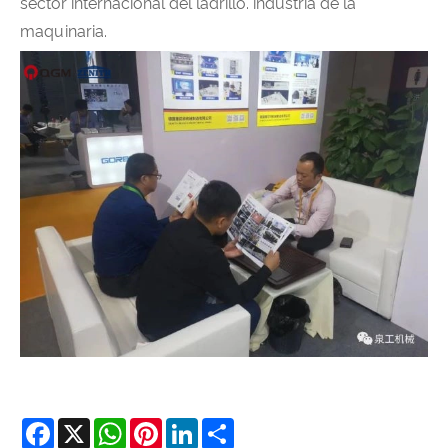
sector internacional del ladrillo. industria de la
maquinaria.
Facebook
X
WhatsApp
Pinterest
LinkedIn
Share