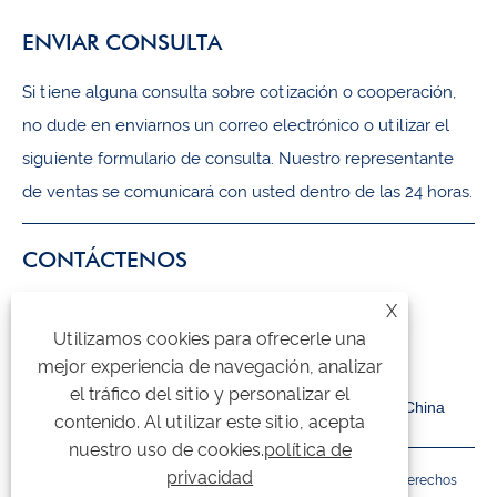
ENVIAR CONSULTA
Si tiene alguna consulta sobre cotización o cooperación,
no dude en enviarnos un correo electrónico o utilizar el
siguiente formulario de consulta. Nuestro representante
de ventas se comunicará con usted dentro de las 24 horas.
CONTÁCTENOS
X
+86-18105956815
Utilizamos cookies para ofrecerle una
inquiry@qzmachine.com
mejor experiencia de navegación, analizar
el tráfico del sitio y personalizar el
No.777, ciudad de Zhangban, TIA, Quanzhou, Fujian, China
contenido. Al utilizar este sitio, acepta
nuestro uso de cookies.
política de
privacidad
Copyright © 2024 Quangong Machinery Co., Ltd. Todos los derechos