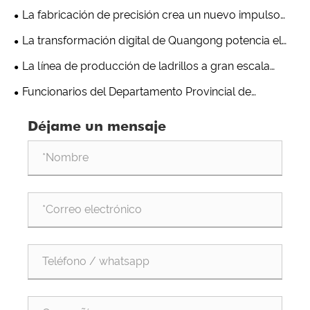
producción de fabricación de bloques de alta
La fabricación de precisión crea un nuevo impulso
Co., Ltd. causa sensación
velocidad QT10 establece un nuevo estándar para la
ecológico | La línea de producción de ladrillos T9 de
La transformación digital de Quangong potencia el
excelencia en la fabricación inteligente
Quangong Machinery Co., Ltd. se destaca por su
desarrollo empresarial de alta calidad
La línea de producción de ladrillos a gran escala
excepcional resistencia
1500 de Quangong Machinery se envía nuevamente al
Funcionarios del Departamento Provincial de
extranjero
Industria y Tecnología de la Información de Fujian
Déjame un mensaje
visitan Quangong Machinery Co., Ltd. para inspección y
orientación