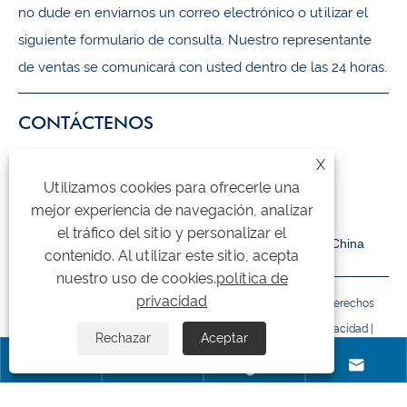
no dude en enviarnos un correo electrónico o utilizar el
siguiente formulario de consulta. Nuestro representante
de ventas se comunicará con usted dentro de las 24 horas.
CONTÁCTENOS
X
+86-18105956815
Utilizamos cookies para ofrecerle una
inquiry@qzmachine.com
mejor experiencia de navegación, analizar
el tráfico del sitio y personalizar el
No.777, ciudad de Zhangban, TIA, Quanzhou, Fujian, China
contenido. Al utilizar este sitio, acepta
nuestro uso de cookies.
política de
privacidad
Copyright © 2024 Quangong Machinery Co., Ltd. Todos los derechos
reservados.
Links
|
Sitemap
|
RSS
|
XML
|
política de privacidad
|
Rechazar
Aceptar



