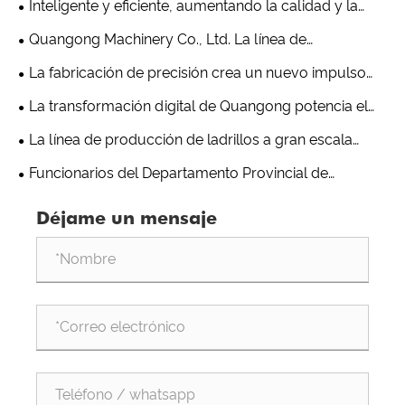
Inteligente y eficiente, aumentando la calidad y la
productividad: la nueva línea de producción de
Quangong Machinery Co., Ltd. La línea de
fabricación de ladrillos QT10 de Quangong Machinery
producción de fabricación de bloques de alta
La fabricación de precisión crea un nuevo impulso
Co., Ltd. causa sensación
velocidad QT10 establece un nuevo estándar para la
ecológico | La línea de producción de ladrillos T9 de
La transformación digital de Quangong potencia el
excelencia en la fabricación inteligente
Quangong Machinery Co., Ltd. se destaca por su
desarrollo empresarial de alta calidad
La línea de producción de ladrillos a gran escala
excepcional resistencia
1500 de Quangong Machinery se envía nuevamente al
Funcionarios del Departamento Provincial de
extranjero
Industria y Tecnología de la Información de Fujian
Déjame un mensaje
visitan Quangong Machinery Co., Ltd. para inspección y
orientación